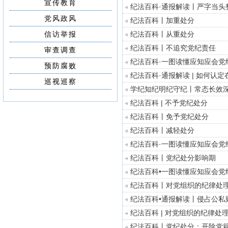
宣传教育
纪法百科·通报解读丨严字当头
党风政风
纪法百科丨加重处分
信访举报
纪法百科丨从重处分
纪法百科丨不追究党纪责任
审查调查
纪法百科·一图读懂应知应会党
预防腐败
纪法百科·通报解读 | 如何
巡视巡察
学纪知纪明纪守纪丨常态长效
纪法百科 | 不予党纪处分
纪法百科丨免予党纪处分
纪法百科丨减轻处分
纪法百科·一图读懂应知应会党
纪法百科丨党纪处分影响期
纪法百科•一图读懂应知应会党
纪法百科丨对党组织的纪律处
纪法百科•通报解读丨侵占公私
纪法百科 | 对党组织的纪律处
纪法百科丨党纪处分：开除党