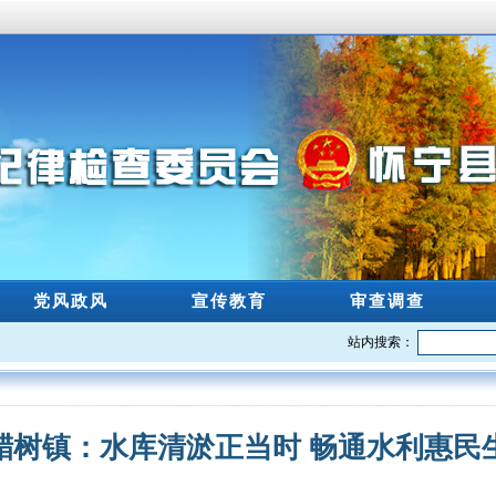
党风政风
宣传教育
审查调查
站内搜索：
腊树镇：水库清淤正当时 畅通水利惠民