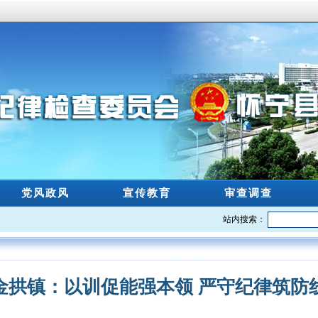
党风政风
宣传教育
审查调查
站内搜索：
金拱镇：以训促能强本领 严守纪律筑防