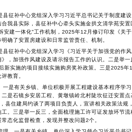
一是县征补中心党组深入学习习近平总书记关于制度建
结合我县实际，县征补中心牵头实施金拱文清学苑安置
拆安建一体化”工作机制，2025年12月修订印发《关
步明确了安置房建设和日常监管责任、机制。
一是县征补中心党组深入学习《习近平关于加强党的作
例》，加强作风建设及请示报告工作的认识。二是举一
份后新实施的项目接续实施购房奖补政策。三是2025年
批评教育。
责。一是有关乡镇、单位积极开展工程建设基本程序学
。二是石镜乡安居工程、黄墩镇岭北村陡坎征迁安置点
27日，县住建局约谈了两项目负责人，宣讲相关政策法
施工。三是举一反三，全面梳理施工许可证发放环节流
展常态化监督检查，发现并整改问题2个。
及管理。一是有关乡镇、单位深入学习领会习近平总书