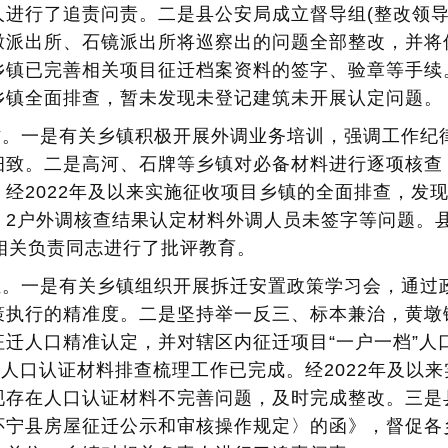
进行了追责问责。二是县公安局成立督导组(整改领导小组
墩派出所、石镜派出所将巡察出的问题全部整改，并将
镇已完善相关项目征迁档案资料的签字、验章等手续。
乡镇全面排查，暂未发现未登记建筑未开展认定问题。
工作。一是有关乡镇积极开展外调业务培训，强调工作
细致。二是高河、石牌等乡镇对必备材料进行逐项核查
经2022年及以来实施征收项目乡镇的全面排查，发
2户外调核查结果认定材料外调人员未签字等问题。县征
相关负责同志进行了批评教育。
认证。一是有关乡镇组织开展拆迁安置政策学习会，通
执行的精准度。二是坚持举一反三、标本兼治，黄墩镇、
迁人口精准认定，并对辖区内征迁项目“一户一档”人
”人口认证材料排查梳理工作已完成。经2022年及以
存在人口认证材料不完善问题，及时完成整改。三是县征
怀宁县房屋征迁公示和审核操作规定〉的函》，督促各