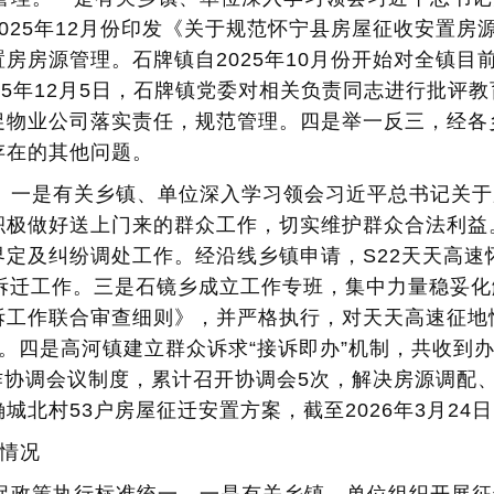
025年12月份印发《关于规范怀宁县房屋征收安置房
房房源管理。石牌镇自2025年10月份开始对全镇目
25年12月5日，石牌镇党委对相关负责同志进行批评
促物业公司落实责任，规范管理。四是举一反三，经各
存在的其他问题。
求。一是有关乡镇、单位深入学习领会习近平总书记关
积极做好送上门来的群众工作，切实维护群众合法利益
界定及纠纷调处工作。经沿线乡镇申请，S22天天高速
拆迁工作。三是石镜乡成立工作专班，集中力量稳妥化解矛
拆工作联合审查细则》，并严格执行，对天天高速征地
。四是高河镇建立群众诉求“接诉即办”机制，共收到办
工作协调会议制度，累计召开协调会5次，解决房源调配
城北村53户房屋征迁安置方案，截至2026年3月24日
节情况