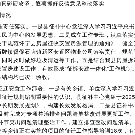
动真碰硬攻坚，逐项抓好反馈意见整改落实
任情况
管理责任落实。一是县征补中心党组深入学习习近平总
人民为中心的发展思想。二是成立工作专班，认真落实
关于规范怀宁县房屋征收安置房源管理的通知》，健全
石牌镇督促石牌镇新区安置区物业公司落实责任，规范
，同时及时做好垃圾清运等工作。五是结合我县房屋拆
置房建设工作，有效形成“征拆安建一体化”工作机制
体结构均已竣工验收。
于征迁安置工作部署。一是有关乡镇、单位深入学习习近
征迁规划编制重要性的认识。县征补中心党组于2025
中长期发展规划》，构建长效发展格局。二是县征补中
，及时完成对专项整治排查问题清单整改进展更新工作
配环节突出问题清理整治工作，建立排查整改问题清单
牌等乡镇正在实施的项目的征迁工作指导培训18次，