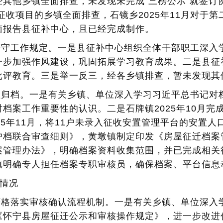
其他乡镇全面排查，未发现未完成“三榜公示”就签订
施征收项目的乡镇全面排查，石镜乡2025年11月对于
面报告县征补中心，且已经完成制作。
，严守工作规定。一是县征补中心组织全体干部职工深
步加强作风建设，巩固拓展学习教育成果。二是县征补中
批评教育。三是举一反三，经各乡镇排查，暂未发现其
整理归档。一是有关乡镇、单位深入学习习近平总书记
档案工作重要性的认识。二是石牌镇2025年10月完成
25年11月，将11户未录入征收安置管理平台的安置
户档联合审查细则》，黄墩镇制定印发《房屋征迁档案
案管理办法》，明确档案资料收集范围，并已完成相关
镇明确专人担任档案专职审核员，确保档案、平台信息
节情况
，严格落实审核确认流程机制。一是有关乡镇、单位深
《怀宁县房屋征迁公示和审核操作规定》，进一步改进