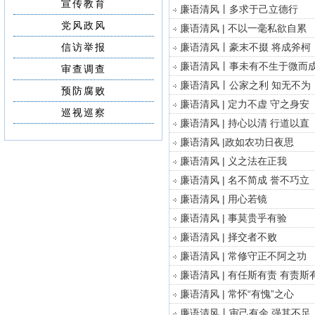
宣传教育
廉语清风丨多求于己立德行
党风政风
廉语清风 | 不以一毫私欲自累
信访举报
廉语清风丨豪末不掇 将成斧柯
廉语清风丨事未有不生于微而
审查调查
廉语清风丨公家之利 知无不为
预防腐败
廉语清风 | 定力不虚 守之身安
巡视巡察
廉语清风 | 持心以清 行道以直
廉语清风 |政如农功日夜思
廉语清风 | 义之法在正我
廉语清风 | 名不简成 誉不巧立
廉语清风 | 用心若镜
廉语清风 | 事莫贵乎有验
廉语清风 | 择交者不败
廉语清风 | 常修守正不阿之功
廉语清风 | 有任斯有责 有责斯
廉语清风 | 常怀“有愧”之心
廉语清风丨审己有余 强其不足